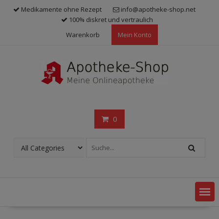
Skip
Medikamente ohne Rezept
info@apotheke-shop.net
to
100% diskret und vertraulich
content
Warenkorb
Mein Konto
0