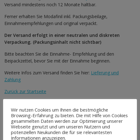
Versand mindestens noch 12 Monate haltbar.
Ferner erhalten Sie Modafinil inkl. Packungsbeilage,
Einnahmeempfehlungen und original verpackt.
Der Versand erfolgt in einer neutralen und diskreten
Verpackung. (Packungsinhalt nicht sichtbar)
Bitte beachten Sie die Einnahme- Empfehlung und den
Beipackzettel, bevor Sie mit der Einnahme beginnen.
Weitere Infos zum Versand finden Sie hier:
Lieferung und
Zahlung
Zurück zur Startseite
Wir nutzen Cookies um Ihnen die bestmögliche
Browsing-Erfahrung zu bieten. Die mit Hilfe von Cookies
Ähnliche Produkte
gesammelten Daten werden zur Optimierung unserer
Webseite genutzt und um unseren Nutzern und
potenziellen Neukunden die für sie relevantesten
Informationen anzuzeigen.