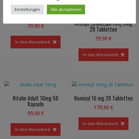
Einstellungen
Alle akzeptieren
Donezepil HCI Aurobindo
Aricept (Donezipil HCI) 5mg
79,90
€
28 Tabletten
79,90
€
In den Warenkorb
In den Warenkorb
Ritalin Adult 10mg 58
Reminyl 16 mg 28 Tabletten
Kapseln
179,90
€
99,00
€
In den Warenkorb
In den Warenkorb