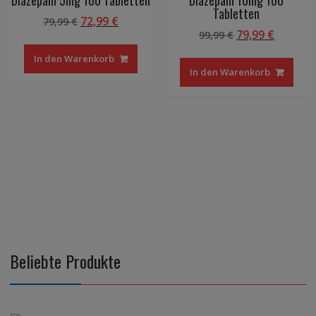
Diazepam 5mg 100 Tabletten
Diazepam 10mg 100
Tabletten
Ursprünglicher
Aktueller
72,99
€
79,99
€
r
ler
Ursprüngliche
Aktuell
79,99
€
Preis
Preis
99,99
€
Preis
Preis
war:
ist:
In den Warenkorb
war:
ist:
79,99 €
72,99 €.
In den Warenkorb
.
99,99 €
79,99 €.
Beliebte Produkte