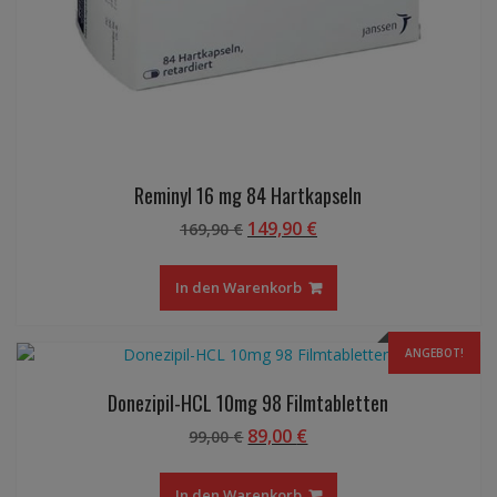
Reminyl 16 mg 84 Hartkapseln
Ursprünglicher
Aktueller
149,90
€
169,90
€
Preis
Preis
war:
ist:
In den Warenkorb
169,90 €
149,90 €.
ANGEBOT!
Donezipil-HCL 10mg 98 Filmtabletten
Ursprünglicher
Aktueller
89,00
€
99,00
€
Preis
Preis
war:
ist:
In den Warenkorb