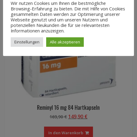
Wir nutzen Cookies um Ihnen die bestmögliche
Browsing-Erfahrung zu bieten. Die mit Hilfe von Cookies
gesammelten Daten werden zur Optimierung unserer
ANGEBOT!
Webseite genutzt und um unseren Nutzern und
potenziellen Neukunden die für sie relevantesten
Informationen anzuzeigen.
Einstellungen
Alle akzeptieren
Reminyl 16 mg 84 Hartkapseln
Ursprünglicher
Aktueller
149,90
€
169,90
€
Preis
Preis
war:
ist:
In den Warenkorb
169,90 €
149,90 €.