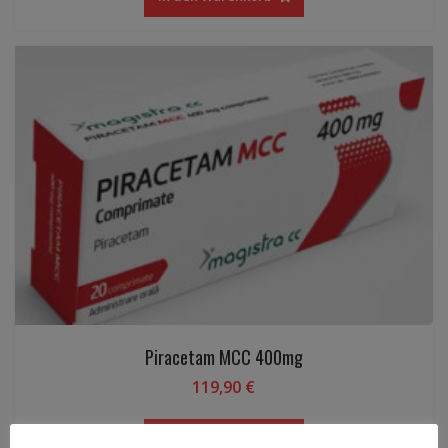
Piracetam MCC 400mg
119,90
€
In den Warenkorb