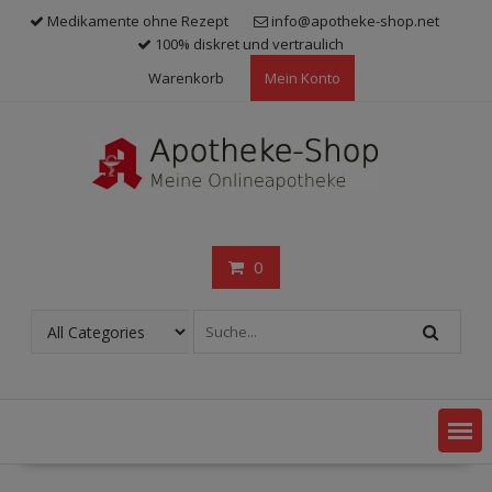
Skip
Medikamente ohne Rezept
info@apotheke-shop.net
to
100% diskret und vertraulich
content
Warenkorb
Mein Konto
0