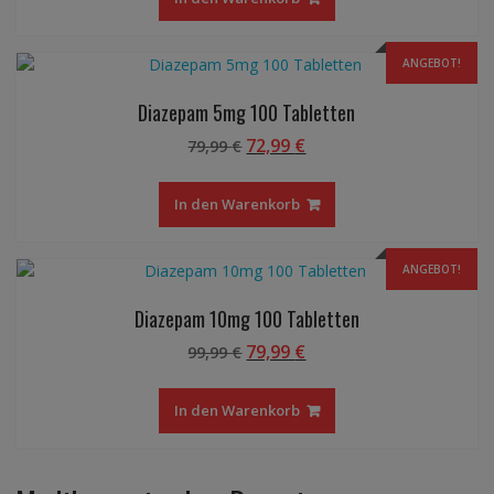
99,00 €
89,00 €.
ANGEBOT!
Diazepam 5mg 100 Tabletten
Ursprünglicher
Aktueller
72,99
€
79,99
€
Preis
Preis
war:
ist:
In den Warenkorb
79,99 €
72,99 €.
ANGEBOT!
Diazepam 10mg 100 Tabletten
Ursprünglicher
Aktueller
79,99
€
99,99
€
Preis
Preis
war:
ist:
In den Warenkorb
99,99 €
79,99 €.