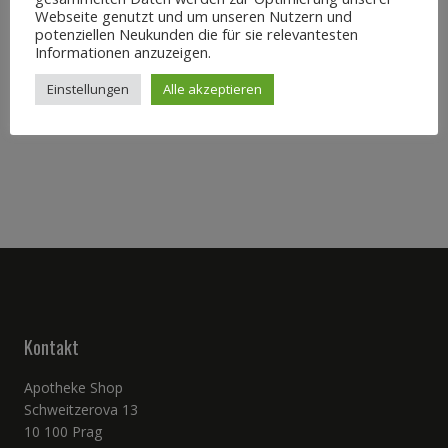
Pillen
Webseite genutzt und um unseren Nutzern und
potenziellen Neukunden die für sie relevantesten
59,99
€
Informationen anzuzeigen.
In den Warenkorb
Einstellungen
Alle akzeptieren
Kontakt
Apotheke Shop
Schweitzerova 13
10 100 Prag