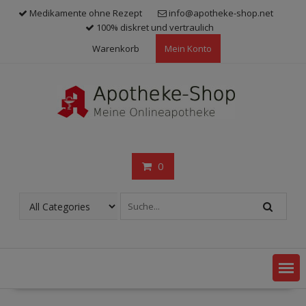
Skip
Medikamente ohne Rezept
info@apotheke-shop.net
to
100% diskret und vertraulich
content
Warenkorb
Mein Konto
0