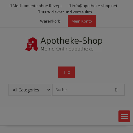
Skip
Medikamente ohne Rezept
info@apotheke-shop.net
to
100% diskret und vertraulich
content
Warenkorb
Mein Konto
0