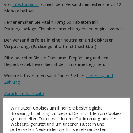
von
Infectopharm
ist nach dem Versand mindestens noch 12
Monate haltbar.
Ferner erhalten Sie Ritalin 10mg 60 Tabletten inkl.
Packungsbeilage, Einnahmeempfehlungen und original verpackt.
Der Versand erfolgt in einer neutralen und diskreten
Verpackung. (Packungsinhalt nicht sichtbar)
Bitte beachten Sie die Einnahme- Empfehlung und den
Beipackzettel, bevor Sie mit der Einnahme beginnen.
Weitere Infos zum Versand finden Sie hier:
Lieferung und
Zahlung
Zurück zur Startseite
Wir nutzen Cookies um Ihnen die bestmögliche
Browsing-Erfahrung zu bieten. Die mit Hilfe von Cookies
Ähnliche Produkte
gesammelten Daten werden zur Optimierung unserer
Webseite genutzt und um unseren Nutzern und
potenziellen Neukunden die für sie relevantesten