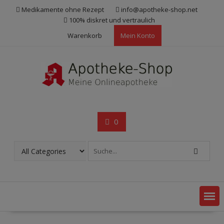
Skip
Medikamente ohne Rezept
info@apotheke-shop.net
to
100% diskret und vertraulich
content
Warenkorb
Mein Konto
0