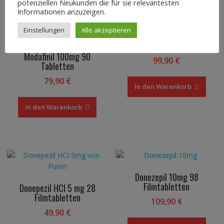
potenziellen Neukunden die für sie relevantesten
Informationen anzuzeigen.
Einstellungen
Alle akzeptieren
Donezepil AL 5mg
Modafinil 100mg 90
99,90
€
Tabletten
79,90
€
In den Warenkorb
In den Warenkorb
Donezepil 10mg 98
Filmtabletten
Donepezil HCI 5 mg 28
Filmtabletten
109,90
€
49,90
€