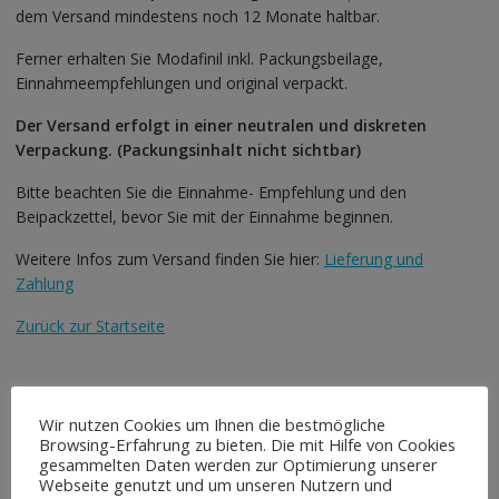
dem Versand mindestens noch 12 Monate haltbar.
Ferner erhalten Sie Modafinil inkl. Packungsbeilage,
Einnahmeempfehlungen und original verpackt.
Der Versand erfolgt in einer neutralen und diskreten
Verpackung. (Packungsinhalt nicht sichtbar)
Bitte beachten Sie die Einnahme- Empfehlung und den
Beipackzettel, bevor Sie mit der Einnahme beginnen.
Weitere Infos zum Versand finden Sie hier:
Lieferung und
Zahlung
Zurück zur Startseite
Wir nutzen Cookies um Ihnen die bestmögliche
Browsing-Erfahrung zu bieten. Die mit Hilfe von Cookies
Ähnliche Produkte
gesammelten Daten werden zur Optimierung unserer
Webseite genutzt und um unseren Nutzern und