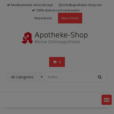
Skip
Medikamente ohne Rezept
info@apotheke-shop.net
to
100% diskret und vertraulich
content
Warenkorb
Mein Konto
0