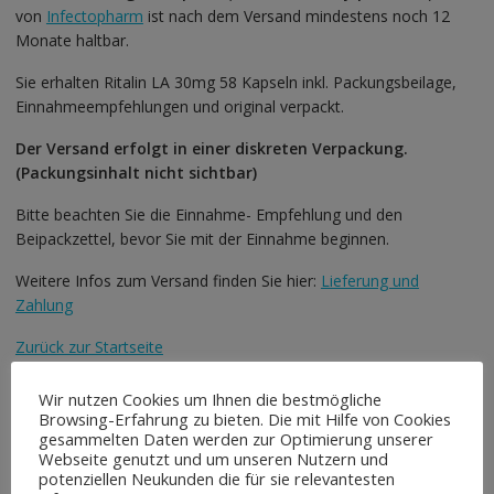
von
Infectopharm
ist nach dem Versand mindestens noch 12
Monate haltbar.
Sie erhalten Ritalin LA 30mg 58 Kapseln inkl. Packungsbeilage,
Einnahmeempfehlungen und original verpackt.
Der Versand erfolgt in einer diskreten Verpackung.
(Packungsinhalt nicht sichtbar)
Bitte beachten Sie die Einnahme- Empfehlung und den
Beipackzettel, bevor Sie mit der Einnahme beginnen.
Weitere Infos zum Versand finden Sie hier:
Lieferung und
Zahlung
Zurück zur Startseite
Wir nutzen Cookies um Ihnen die bestmögliche
Browsing-Erfahrung zu bieten. Die mit Hilfe von Cookies
Ähnliche Produkte
gesammelten Daten werden zur Optimierung unserer
Webseite genutzt und um unseren Nutzern und
potenziellen Neukunden die für sie relevantesten