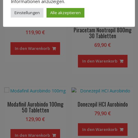
Informationen anzuzeigen.
Einstellungen
Alle akzeptieren
Ritalin LA 20mg 58 Kapseln
Piracetam Nootropil 800mg
119,90
€
30 Tabletten
69,90
€
In den Warenkorb
In den Warenkorb
Modafinil Aurobindo 100mg
Donezepil HCI Aurobindo
50 Tabletten
79,90
€
129,90
€
In den Warenkorb
In den Warenkorb