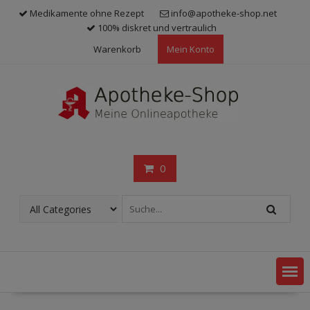
Skip
Medikamente ohne Rezept
info@apotheke-shop.net
to
100% diskret und vertraulich
content
Warenkorb
Mein Konto
0