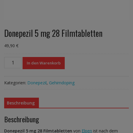
Donepezil 5 mg 28 Filmtabletten
49,90
€
Donepezil
In den Warenkorb
5
mg
28
Kategorien:
Donepezil
,
Gehirndoping
Filmtabletten
Menge
Beschreibung
Beschreibung
Donepezil 5 mg 28 Filmtabletten
von
Elpen
ist nach dem