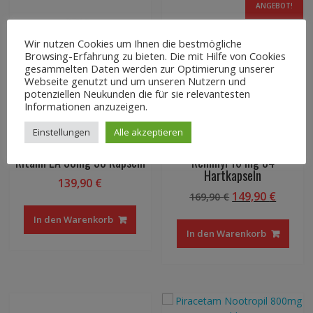
ANGEBOT!
Wir nutzen Cookies um Ihnen die bestmögliche
Browsing-Erfahrung zu bieten. Die mit Hilfe von Cookies
gesammelten Daten werden zur Optimierung unserer
Webseite genutzt und um unseren Nutzern und
potenziellen Neukunden die für sie relevantesten
Informationen anzuzeigen.
Einstellungen
Alle akzeptieren
Ritalin LA 30mg 58 Kapseln
Reminyl 16 mg 84
Hartkapseln
139,90
€
Ursprünglicher
Aktuel
149,90
€
169,90
€
Preis
Preis
In den Warenkorb
war:
ist:
In den Warenkorb
169,90 €
149,90 