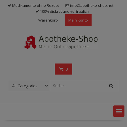
Skip
Medikamente ohne Rezept
info@apotheke-shop.net
to
100% diskret und vertraulich
content
Warenkorb
Mein Konto
0