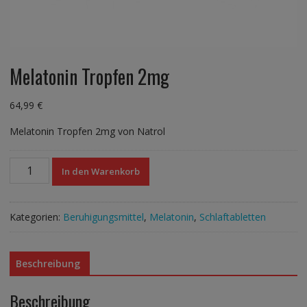
Melatonin Tropfen 2mg
64,99
€
Melatonin Tropfen 2mg von Natrol
Melatonin
In den Warenkorb
Tropfen
2mg
Menge
Kategorien:
Beruhigungsmittel
,
Melatonin
,
Schlaftabletten
Beschreibung
Beschreibung