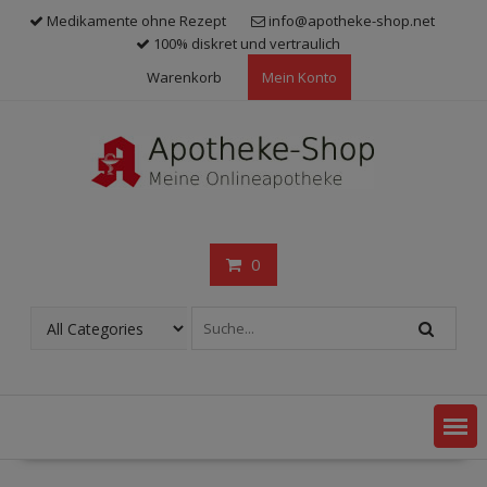
Skip
Medikamente ohne Rezept
info@apotheke-shop.net
to
100% diskret und vertraulich
content
Warenkorb
Mein Konto
0