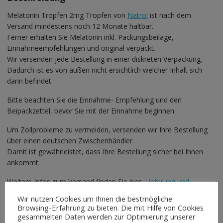
Melatonin Tropfen 2mg Tropfen von
Natrol
ist nach dem
Versand mindestens noch 12 Monate haltbar.
Ferner erhalten Sie Melatonin inkl. Packungsbeilage,
Einnahmeempfehlungen und original verpackt.
Wir versenden jede Bestellung in einer diskreten Verpackung.
Dadurch ist es von außen nicht ersichtlich welcher Inhalt sich
darin befindet.
Bitte beachten Sie die Einnahme- Empfehlung und den
Beipackzettel, bevor Sie mit der Einnahme beginnen.
Um Zollprobleme zu vermeiden, versenden wir Ihre Bestellung
über einen deutschen Zwischenhändler.
Damit ist gewährleistet, dass Ihre Bestellung sicher bei Ihnen
ankommt.
Weitere Infos zum Versand finden Sie hier:
Lieferung und
Zahlung
Wir nutzen Cookies um Ihnen die bestmögliche
Browsing-Erfahrung zu bieten. Die mit Hilfe von Cookies
Zurück zur Startseite
gesammelten Daten werden zur Optimierung unserer