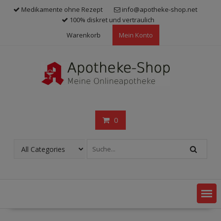
Skip
Medikamente ohne Rezept
info@apotheke-shop.net
to
100% diskret und vertraulich
content
Warenkorb
Mein Konto
0