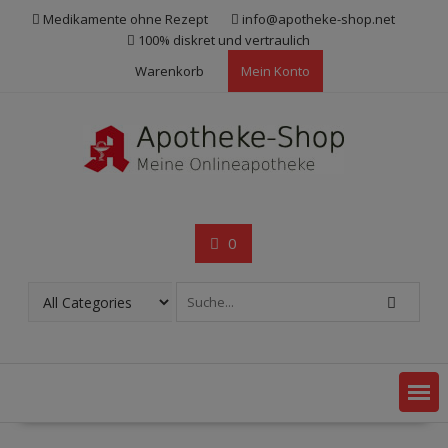
Skip
Medikamente ohne Rezept
info@apotheke-shop.net
to
100% diskret und vertraulich
content
Warenkorb
Mein Konto
0