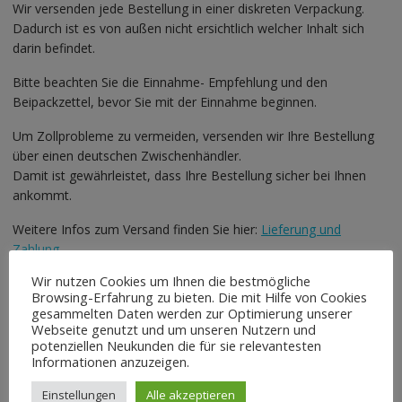
Wir versenden jede Bestellung in einer diskreten Verpackung.
Dadurch ist es von außen nicht ersichtlich welcher Inhalt sich
darin befindet.
Bitte beachten Sie die Einnahme- Empfehlung und den
Beipackzettel, bevor Sie mit der Einnahme beginnen.
Um Zollprobleme zu vermeiden, versenden wir Ihre Bestellung
über einen deutschen Zwischenhändler.
Damit ist gewährleistet, dass Ihre Bestellung sicher bei Ihnen
ankommt.
Weitere Infos zum Versand finden Sie hier:
Lieferung und
Zahlung
Wir nutzen Cookies um Ihnen die bestmögliche
Zurück zur Startseite
Browsing-Erfahrung zu bieten. Die mit Hilfe von Cookies
gesammelten Daten werden zur Optimierung unserer
Ähnliche Produkte
Webseite genutzt und um unseren Nutzern und
potenziellen Neukunden die für sie relevantesten
Informationen anzuzeigen.
Einstellungen
Alle akzeptieren